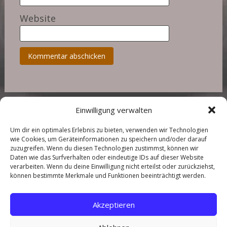
Website
Einwilligung verwalten
Um dir ein optimales Erlebnis zu bieten, verwenden wir Technologien
wie Cookies, um Geräteinformationen zu speichern und/oder darauf
zuzugreifen. Wenn du diesen Technologien zustimmst, können wir
Daten wie das Surfverhalten oder eindeutige IDs auf dieser Website
Copyright © 2026
Landhaus in der Wische
. All rights reserved.
verarbeiten. Wenn du deine Einwilligung nicht erteilst oder zurückziehst,
können bestimmte Merkmale und Funktionen beeinträchtigt werden.
Über mich
Kontakt
Akzeptieren
Preise