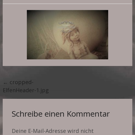
Post
←
cropped-
ElfenHeader-1.jpg
navigation
Schreibe einen Kommentar
Deine E-Mail-Adresse wird nicht