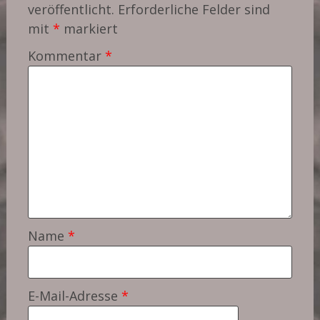
veröffentlicht.
Erforderliche Felder sind
mit
*
markiert
Kommentar
*
Name
*
E-Mail-Adresse
*