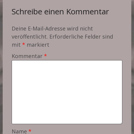
Schreibe einen Kommentar
Deine E-Mail-Adresse wird nicht
veröffentlicht.
Erforderliche Felder sind
mit
*
markiert
Kommentar
*
Name
*