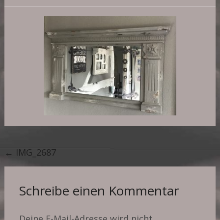
Post
←
IMG_2687
navigation
Schreibe einen Kommentar
Deine E-Mail-Adresse wird nicht