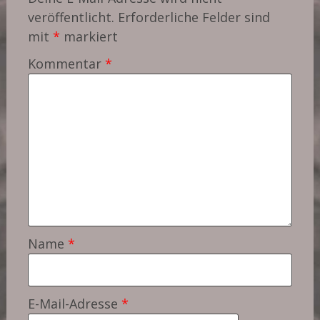
veröffentlicht.
Erforderliche Felder sind
mit
*
markiert
Kommentar
*
Name
*
E-Mail-Adresse
*