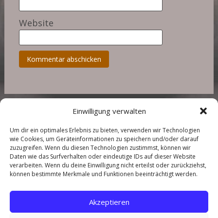
Website
Einwilligung verwalten
Um dir ein optimales Erlebnis zu bieten, verwenden wir Technologien
wie Cookies, um Geräteinformationen zu speichern und/oder darauf
zuzugreifen. Wenn du diesen Technologien zustimmst, können wir
Daten wie das Surfverhalten oder eindeutige IDs auf dieser Website
Copyright © 2026
Landhaus in der Wische
. All rights reserved.
verarbeiten. Wenn du deine Einwilligung nicht erteilst oder zurückziehst,
können bestimmte Merkmale und Funktionen beeinträchtigt werden.
Über mich
Kontakt
Akzeptieren
Preise