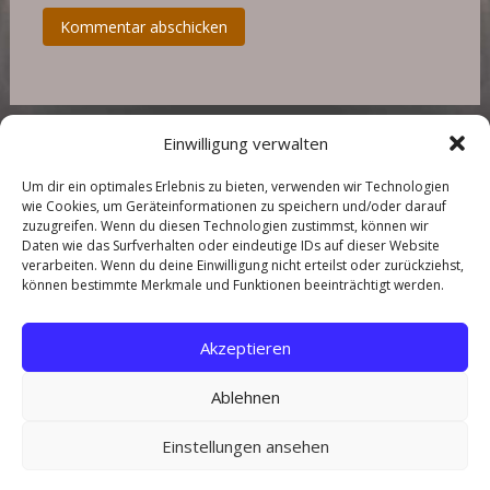
Einwilligung verwalten
Um dir ein optimales Erlebnis zu bieten, verwenden wir Technologien
wie Cookies, um Geräteinformationen zu speichern und/oder darauf
zuzugreifen. Wenn du diesen Technologien zustimmst, können wir
Daten wie das Surfverhalten oder eindeutige IDs auf dieser Website
Copyright © 2026
Landhaus in der Wische
. All rights reserved.
verarbeiten. Wenn du deine Einwilligung nicht erteilst oder zurückziehst,
können bestimmte Merkmale und Funktionen beeinträchtigt werden.
Über mich
Kontakt
Akzeptieren
Preise
Ablehnen
Impressum
Einstellungen ansehen
Datenschutzerklärung