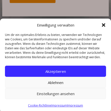
Einwilligung verwalten
Um dir ein optimales Erlebnis zu bieten, verwenden wir Technologien
wie Cookies, um Geräteinformationen zu speichern und/oder darauf
zuzugreifen. Wenn du diesen Technologien zustimmst, können wir
Daten wie das Surfverhalten oder eindeutige IDs auf dieser Website
Copyright © 2026
Landhaus in der Wische
. All rights reserved.
verarbeiten. Wenn du deine Einwilligung nicht erteilst oder zurückziehst,
können bestimmte Merkmale und Funktionen beeinträchtigt werden.
Über mich
Kontakt
Akzeptieren
Preise
Ablehnen
Impressum
Einstellungen ansehen
Datenschutzerklärung
Cookie-Richtlinie (EU)
Cookie-Richtlinie
Impressum
Impressum