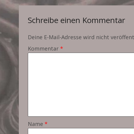
navigation
Schreibe einen Kommentar
Deine E-Mail-Adresse wird nicht veröffent
Kommentar
*
Name
*