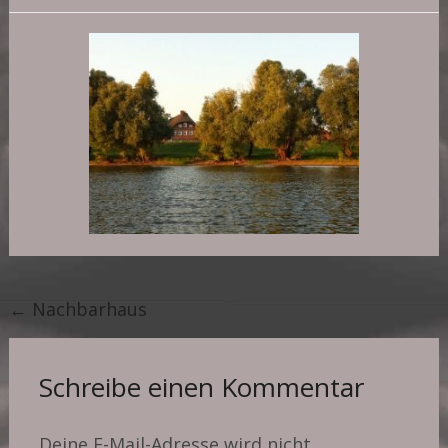
Post
←
Nachbarhaus
navigation
Schreibe einen Kommentar
Deine E-Mail-Adresse wird nicht