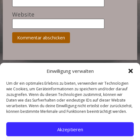
Website
Einwilligung verwalten
Um dir ein optimales Erlebnis zu bieten, verwenden wir Technologien
wie Cookies, um Geräteinformationen zu speichern und/oder darauf
zuzugreifen. Wenn du diesen Technologien zustimmst, können wir
Daten wie das Surfverhalten oder eindeutige IDs auf dieser Website
Copyright © 2026
Landhaus in der Wische
. All rights reserved.
verarbeiten. Wenn du deine Einwilligung nicht erteilst oder zurückziehst,
können bestimmte Merkmale und Funktionen beeinträchtigt werden.
Über mich
Kontakt
Akzeptieren
Preise