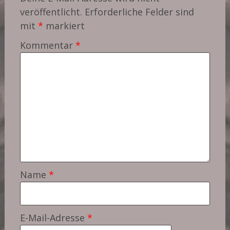
veröffentlicht.
Erforderliche Felder sind
mit
*
markiert
Kommentar
*
Name
*
E-Mail-Adresse
*