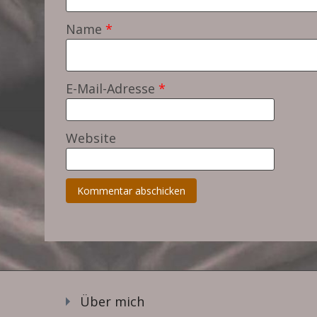
Name
*
E-Mail-Adresse
*
Website
Über mich