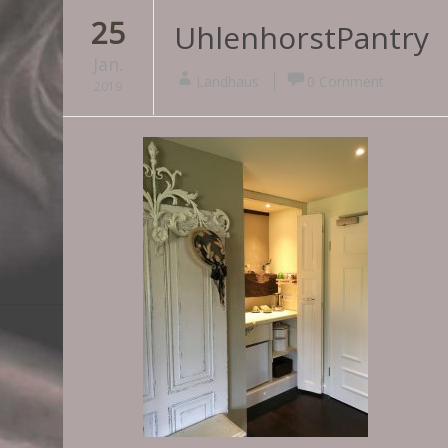
25
UhlenhorstPantry
Jan.
Landhaus
0 Comment
2019